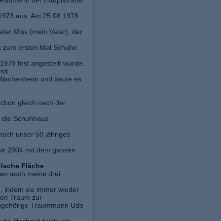
Räume in der Hauptstraße
r 1973 aus. Am 25.08.1978
ter Miss (mein Vater), der
 zum ersten Mal Schuhe
 1979 fest angestellt wurde.
mit
 Wachenheim und baute es
 schon gleich nach der
m die Schuhhaus
noch unser 50 jähriges
wir 2004 mit dem ganzen
ifache Fläche
ben auch meine drei
, indem sie immer wieder
nen Traum zur
azugehörige Traummann Udo