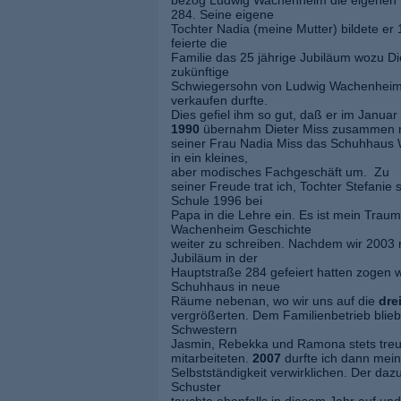
bezog Ludwig Wachenheim die eigenen 
284. Seine eigene
Tochter Nadia (meine Mutter) bildete e
feierte die
Familie das 25 jährige Jubiläum wozu Die
zukünftige
Schwiegersohn von Ludwig Wachenheim
verkaufen durfte.
Dies gefiel ihm so gut, daß er im Januar
1990
übernahm Dieter Miss zusammen 
seiner Frau Nadia Miss das Schuhhaus
in ein kleines,
aber modisches Fachgeschäft um. Zu
seiner Freude trat ich, Tochter Stefanie
Schule 1996 bei
Papa in die Lehre ein. Es ist mein Trau
Wachenheim Geschichte
weiter zu schreiben. Nachdem wir 2003 
Jubiläum in der
Hauptstraße 284 gefeiert hatten zogen 
Schuhhaus in neue
Räume nebenan, wo wir uns auf die
dre
vergrößerten. Dem Familienbetrieb blie
Schwestern
Jasmin, Rebekka und Ramona stets treu
mitarbeiteten.
2007
durfte ich dann mei
Selbstständigkeit verwirklichen. Der d
Schuster