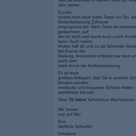
tauchte ebenfalls in diesem Jahr auf und 
Jahr später.
Zurzeit
vertritt mich mein tolles Team vor Ort, da
Kinderbetreuung Zuhause
eingespannt bin. Mein Team ist momenta
gewachsen, auf
die ich mich und somit auch unsre Kund
kann. Auch meine
Mutter hält ab und zu als fahrende Händ
bei Events die
Stellung. Ansonsten entlastet sie mich 
auch sehr
stark durch die Kinderbetreuung.
Es ist mein
größtes Anliegen, daß Sie in unsrem S
beraten werden,
modische und bequeme Schuhe finden, 
wohlfühlen können.
Über
70 Jahre
Schuhhaus Wachenheim
Wir freuen
uns auf Sie!
Ihre
Stefanie Schuster
Inhaberin