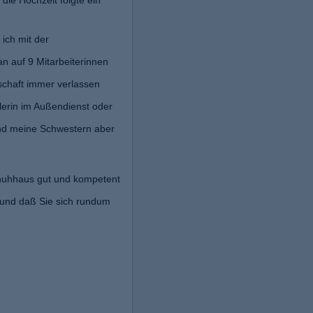
die Hochzeit folgte ein
 ich mit der
n auf 9 Mitarbeiterinnen
schaft immer verlassen
lerin im Außendienst oder
und meine Schwestern aber
chuhhaus gut und kompetent
und daß Sie sich rundum