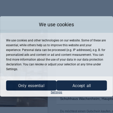
We use cookies
We use cookies and other technologies on our website. Some of these are
essential, while others help us to improve this website and your
experience. Personal data can be processed (e.g. IP addresses), e.g. B. for
personalized ads and content or ad and content measurement. You can
find more information about the use of your data in our
data protection
declaration. You can revoke or adjust your selection at any time under
Settings.
Only essential
Accept all
Settings
Schuhhaus Wachenheim, Hauptst
Du möchtest einen Gutschein kaufen,